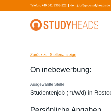
Skip
Telefon:
+49 541 3303-222
|
dein.job@gvo-studyheads.de | 
to
content
Zurück zur Stellenanzeige
Onlinebewerbung:
Ausgewählte Stelle
Studentenjob (m/w/d) in Rost
Persönliche Angaben