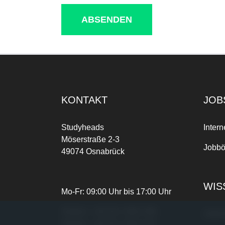
ABSENDEN
KONTAKT
JOB
Studyheads
Intern
Möserstraße 2-3
Jobbö
49074 Osnabrück
WIS
Mo-Fr: 09:00 Uhr bis 17:00 Uhr
Telefon:
+49 541 3303-268
Joble
Telefax:
+49 541 3303-102