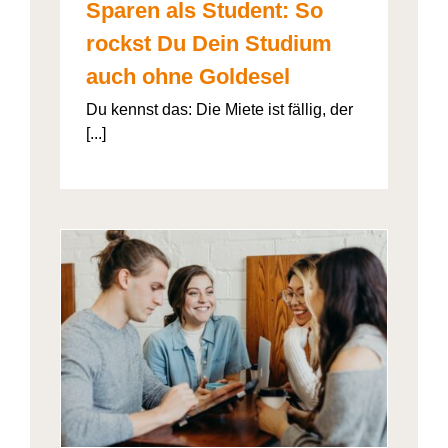
Sparen als Student: So
rockst Du Dein Studium
auch ohne Goldesel
Du kennst das: Die Miete ist fällig, der
[...]
026“
artner