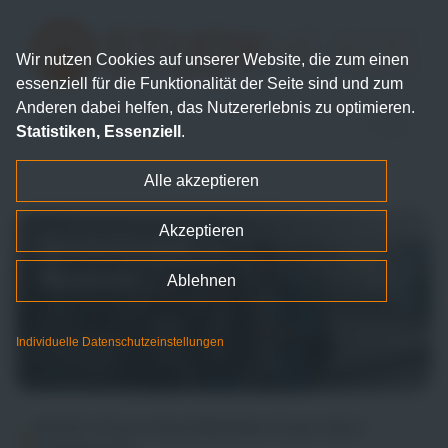
Skip
to
content
Wir nutzen Cookies auf unserer Website, die zum einen
essenziell für die Funktionalität der Seite sind und zum
Anderen dabei helfen, das Nutzererlebnis zu optimieren.
Go to...
Statistiken, Essenziell
.
Alle akzeptieren
Akzeptieren
Studentenjob in
Rostock
Ablehnen
Individuelle Datenschutzeinstellungen
Bereich: Event, Shop-Mitarbeiter, Kasse, Büro /