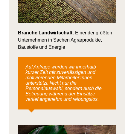
Branche Landwirtschaft:
Einer der größten
Unternehmen in Sachen Agrarprodukte,
Baustoffe und Energie
Auf Anfrage wurden wir innerhalb
kurzer Zeit mit zuverlässigen und
motivierenden Mitarbeiter:innen
unterstützt. Nicht nur die
Personalauswahl, sondern auch die
Betreuung während der Einsätze
verlief angenehm und reibungslos.