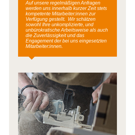
Auf unsere regelmäßigen Anfragen
werden uns innerhalb kurzer Zeit stets
kompetente Mitarbeiter:innen zur
Verfügung gestellt. Wir schätzen
sowohl Ihre unkomplizierte, und
unbürokratische Arbeitsweise als auch
die Zuverlässigkeit und das
Engagement der bei uns eingesetzten
Mitarbeiter:innen.