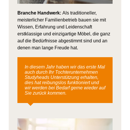
Branche Handwerk:
Als traditioneller,
meisterlicher Familien­betrieb bauen sie mit
Wissen, Erfahrung und Leidenschaft
erstklassige und einzigartige Möbel, die ganz
auf die Bedürfnisse abgestimmt sind und an
denen man lange Freude hat.
In diesem Jahr haben wir das erste Mal
auch durch Ihr Tochterunternehmen
Studyheads Unterstützung erhalten,
dies hat reibungslos funktioniert und
wir werden bei Bedarf gerne wieder auf
Sie zurück kommen.