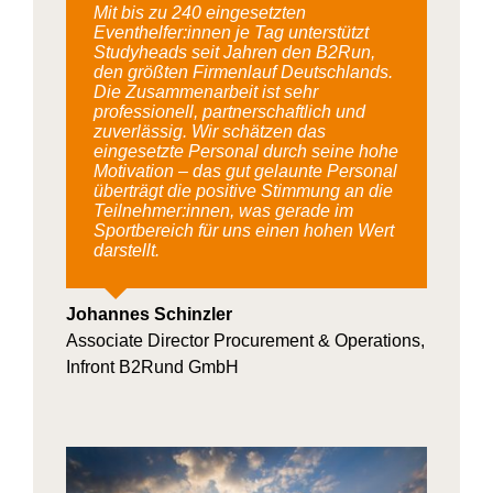
Mit bis zu 240 eingesetzten
Eventhelfer:innen je Tag unterstützt
Studyheads seit Jahren den B2Run,
den größten Firmenlauf Deutschlands.
Die Zusammenarbeit ist sehr
professionell, partnerschaftlich und
zuverlässig. Wir schätzen das
eingesetzte Personal durch seine hohe
Motivation – das gut gelaunte Personal
überträgt die positive Stimmung an die
Teilnehmer:innen, was gerade im
Sportbereich für uns einen hohen Wert
darstellt.
Johannes Schinzler
Associate Director Procurement & Operations,
Infront B2Rund GmbH