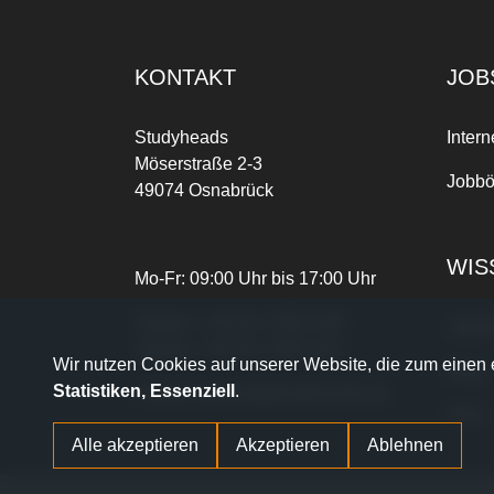
KONTAKT
JOB
Studyheads
Intern
Möserstraße 2-3
Jobbö
49074 Osnabrück
WIS
Mo-Fr: 09:00 Uhr bis 17:00 Uhr
Telefon:
+49 541 3303-268
Joble
Telefax:
+49 541 3303-102
Wir nutzen Cookies auf unserer Website, die zum einen e
Blog
Statistiken, Essenziell
.
E-Mail:
dein.job@studyheads.de
FAQ
Alle akzeptieren
Akzeptieren
Ablehnen