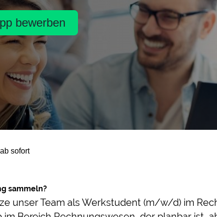
pp bewerben
ab sofort
ung sammeln?
tütze unser Team als Werkstudent (m/w/d) im R
im Bereich Rechnungswesen, der planbar ist, aber