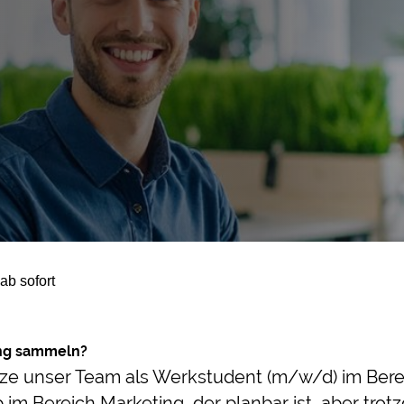
ab sofort
ung sammeln?
ütze unser Team als Werkstudent (m/w/d) im Ber
m Bereich Marketing, der planbar ist, aber trotzde