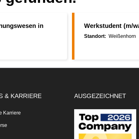
hnungswesen in
Werkstudent (m/w/
Weißenhorn
S & KARRIERE
AUSGEZEICHNET
e Karriere
rse