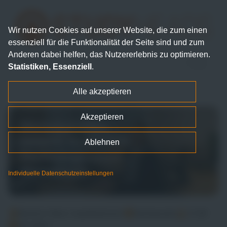
Skip
to
content
Wir nutzen Cookies auf unserer Website, die zum einen
essenziell für die Funktionalität der Seite sind und zum
Anderen dabei helfen, das Nutzererlebnis zu optimieren.
Go to...
Statistiken, Essenziell
.
Alle akzeptieren
Akzeptieren
Werkstudent/in
(m/w/d) im Bereich
Ablehnen
Rechnungswesen -
Neckarsulm
Individuelle Datenschutzeinstellungen
Bereich: Büro / kaufmännisch
Neckarsulm
17,00
ab sofort