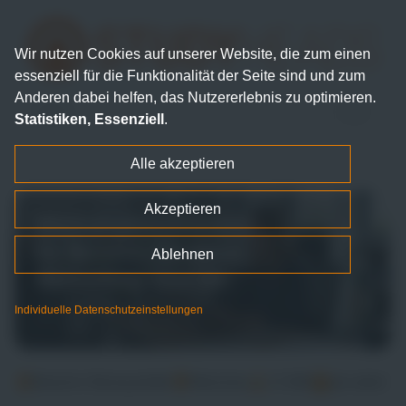
Skip
to
content
Wir nutzen Cookies auf unserer Website, die zum einen
essenziell für die Funktionalität der Seite sind und zum
Anderen dabei helfen, das Nutzererlebnis zu optimieren.
Go to...
Statistiken, Essenziell
.
Alle akzeptieren
Akzeptieren
Werkstudent (m/w/d)
im Bereich Personal,
Ablehnen
Recruiting und HR
Individuelle Datenschutzeinstellungen
Bereich: Büroaushilfe
München
17,00€
ab sofort