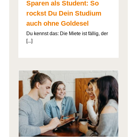
Sparen als Student: So
rockst Du Dein Studium
auch ohne Goldesel
Du kennst das: Die Miete ist fällig, der
[...]
026“
artner