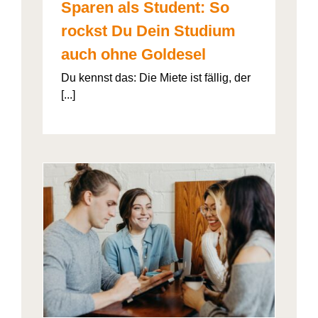
Sparen als Student: So
rockst Du Dein Studium
auch ohne Goldesel
Du kennst das: Die Miete ist fällig, der
[...]
026“
artner