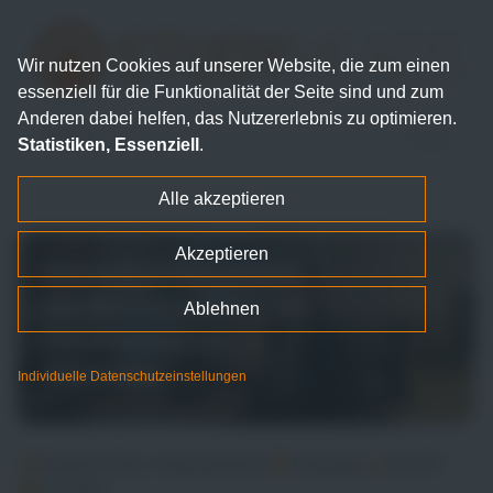
Skip
to
content
Wir nutzen Cookies auf unserer Website, die zum einen
essenziell für die Funktionalität der Seite sind und zum
Anderen dabei helfen, das Nutzererlebnis zu optimieren.
Go to...
Statistiken, Essenziell
.
Alle akzeptieren
Akzeptieren
Werkstudent (m/w/d)
als Büroassistenz im
Ablehnen
Personalwesen in
Hamburg
Individuelle Datenschutzeinstellungen
Bereich: Büro / kaufmännisch
Hamburg
16,16 €
ab sofort