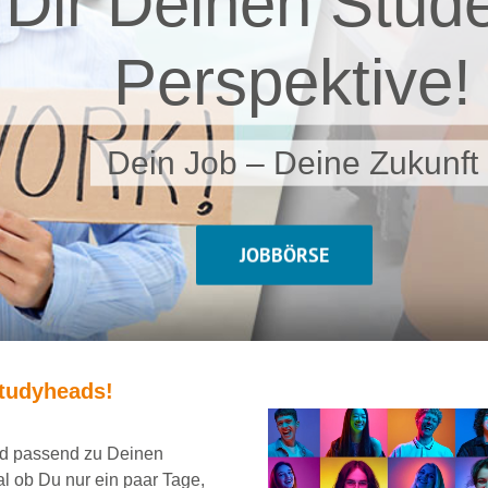
 Dir Deinen Stude
Perspektive!
Dein Job – Deine Zukunft
JOBBÖRSE
tudyheads
!
und passend
zu Deinen
al ob Du nur ein
paar Tage,