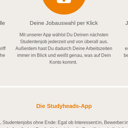
le
Deine Jobauswahl per Klick
Mit unserer App wählst Du Deinen nächsten
Studentenjob jederzeit und von überall aus.
iff
Außerdem
hast Du dadurch
Deine Arbeitszeiten
e
ähe
im
mer im
Blick und weiß
t
genau, was auf Dein
be
Konto
kommt.
Die Studyheads-App
 Studentenjobs ohne Ende: Egal ob Interessent:in, Bewerber:in 