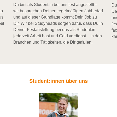
Du bist als Student:in bei uns fest angestellt –
Du
pp
wir besprechen Deinen regelmäßigen Jobbedarf
De
us,
und auf dieser Grundlage kommt Dein Job zu
un
bel
Dir. Wir bei Studyheads sorgen dafür, dass Du in
fe
Deiner Festanstellung bei uns als Student:in
fa
jederzeit Arbeit hast und Geld verdienst – in den
kar
Branchen und Tätigkeiten, die Dir gefallen.
Student:innen über uns