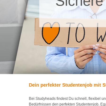
Sichere
Dein
perfekte
r
Studentenjob
mit
S
Bei
Studyheads
findest Du
schnell, flexibel 
Bedürfnissen den
perfekten Studentenjob
. Eg