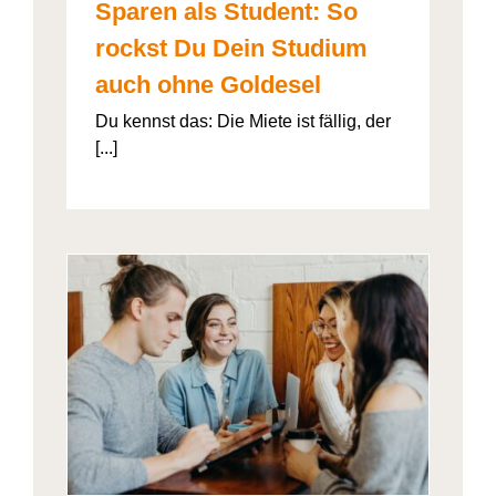
Sparen als Student: So
rockst Du Dein Studium
auch ohne Goldesel
Du kennst das: Die Miete ist fällig, der
[...]
026“
artner