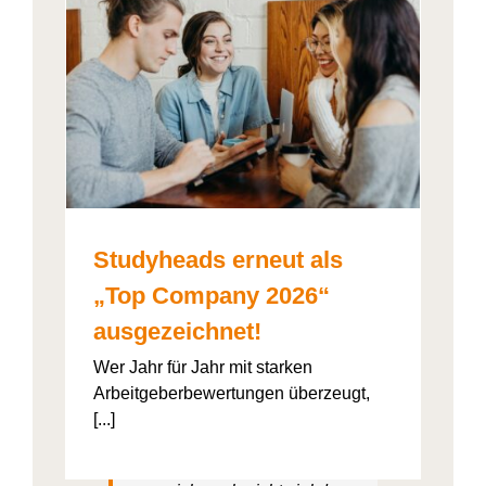
026“
artner
Studyheads erneut als
„Top Company 2026“
ausgezeichnet!
Studyheads
ist super
organisierter, also durch die
Wer Jahr für Jahr mit starken
App ist es halt einfach und
Arbeitgeberbewertungen überzeugt,
geht voll schnell. Also wenn
[...]
man sich bewirbt, sind da ein
paar Klicks und dann muss