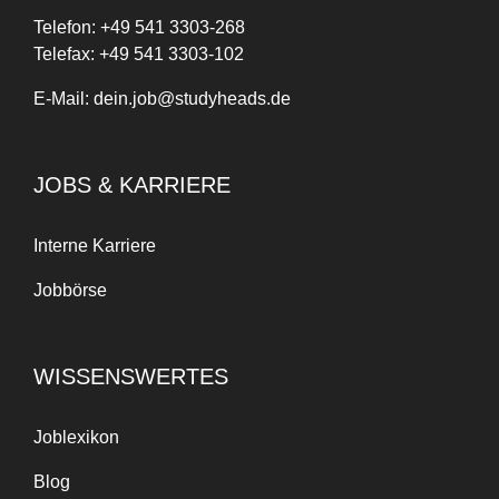
Telefon:
+
49
541 3303-268
Telefax:
+49 541 3303-102
E-Mail:
dein.job@studyheads.de
JOBS & KARRIERE
Interne Karriere
Jobbörse
Anfangs war es schwer, Arbeit
und Studium zu balancieren,
weil es neu für mich war. Aber
WISSENSWERTES
mit der Zeit hat die Arbeit bei
Studyheads
meine
Zeitmanagement- und
Joblexikon
Planungsfähigkeiten
Blog
verbessert. Es hat auch bei