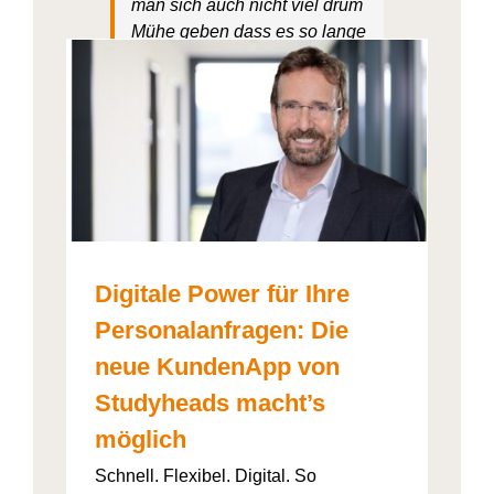
man sich auch nicht viel drum
Mühe
geben
dass es so lange
dauert. Es geht schnell und
einfach.
: Die
ht’s
Amelie Maag
Digitale Power für Ihre
Personalanfragen: Die
neue KundenApp von
Studyheads macht’s
möglich
Schnell. Flexibel. Digital. So