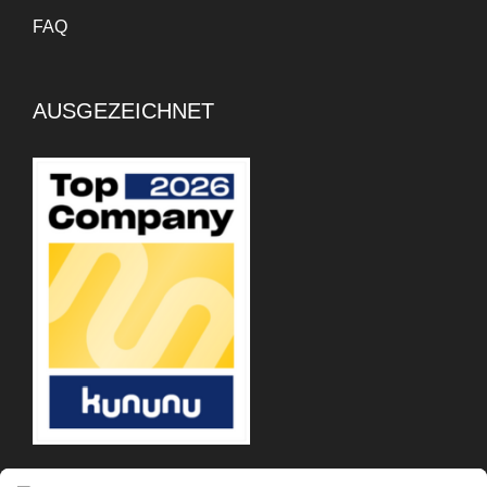
der Finanzplanung geholfen,
FAQ
da ich entscheiden kann, wie
viel ich arbeiten muss,
basierend auf meinen
AUSGEZEICHNET
Ausgaben. Insgesamt hat es
mich effizienter gemacht.
Mukul Sebaruth