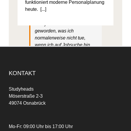
funktioniert moderne Personalplanung
heute. [...]
Ich bin auf Instagram auf
Studyheads aufmerksam
geworden, was ich
normalerweise nicht tue,
wenn ich auf Jobsuche bin.
Das war schon ein
ungewöhnlicher Weg, einen
Job zu finden. Aber für mich
KONTAKT
sehr praktisch und das hat mir
wirklich Spaß gemacht.
Studyheads
Möserstraße 2-3
Peri Dost
49074 Osnabrück
Mo-Fr: 09:00 Uhr bis 17:00 Uhr