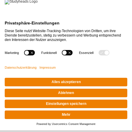
APP-DOWNLOAD
Ja, es ist mein erster Job bei
Studyheads
und ich finde es
cool, weil es ganz easy und
schnell ist Jobs zu finden.
Alles ging gut.
Alareshi Vael
Impressum
|
Datenschutz
© STUDYHEADS, 2026
Facebook
Instagram
LinkedIn
Xing
Tiktok