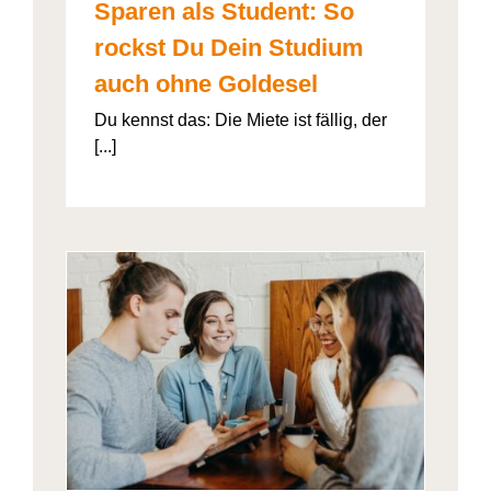
Sparen als Student: So
rockst Du Dein Studium
auch ohne Goldesel
Du kennst das: Die Miete ist fällig, der
[...]
026“
artner