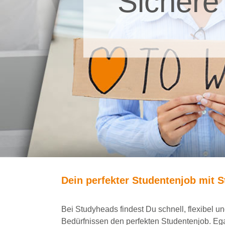
Sichere
Dein
perfekte
r
Studentenjob
mit
S
Bei
Studyheads
findest Du
schnell, flexibel 
Bedürfnissen den
perfekten Studentenjob
. Eg