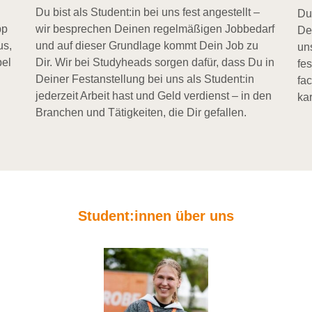
Du bist als Student:in bei uns fest angestellt –
Du
pp
wir besprechen Deinen regelmäßigen Jobbedarf
De
us,
und auf dieser Grundlage kommt Dein Job zu
un
bel
Dir. Wir bei Studyheads sorgen dafür, dass Du in
fe
Deiner Festanstellung bei uns als Student:in
fa
jederzeit Arbeit hast und Geld verdienst – in den
kar
Branchen und Tätigkeiten, die Dir gefallen.
Student:innen über uns