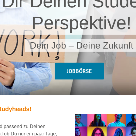
 Dir Deinen Stude
Perspektive!
Dein Job – Deine Zukunft
JOBBÖRSE
tudyheads
!
und passend
zu Deinen
al ob Du nur ein
paar Tage,