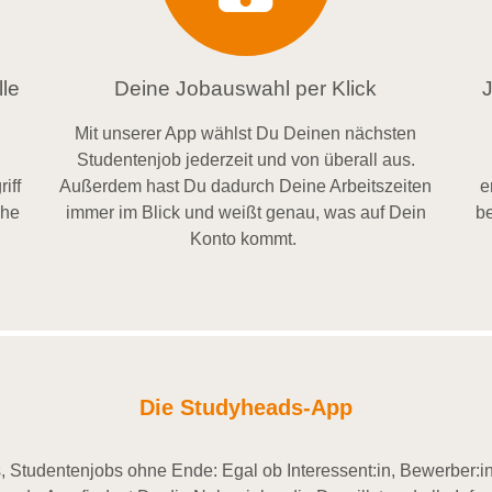
le
Deine Jobauswahl per Klick
Mit unserer App wählst Du Deinen nächsten
Studentenjob jederzeit und von überall aus.
iff
Außerdem
hast Du dadurch
Deine Arbeitszeiten
e
ähe
im
mer im
Blick und weiß
t
genau, was auf Dein
be
Konto
kommt.
Die Studyheads-App
 Studentenjobs ohne Ende: Egal ob Interessent:in, Bewerber:in 