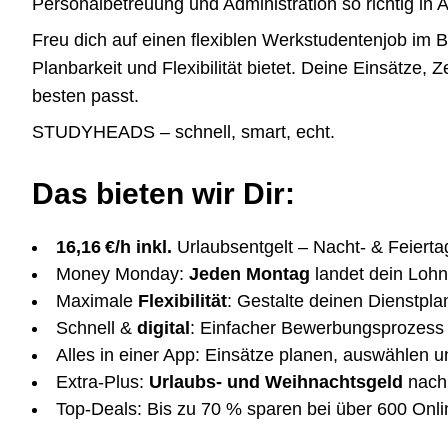
Personalbetreuung und Administration so richtig in A
Freu dich auf einen flexiblen Werkstudentenjob im
Planbarkeit und Flexibilität bietet. Deine Einsätze,
besten passt.
STUDYHEADS – schnell, smart, echt.
Das bieten wir Dir:
16,16 €/h inkl.
Urlaubsentgelt – Nacht- & Feierta
Money Monday:
Jeden Montag
landet dein Lohn
Maximale
Flexibilität
: Gestalte deinen Dienstplan
Schnell &
digital
: Einfacher Bewerbungsprozess –
Alles in einer App: Einsätze planen, auswählen u
Extra-Plus:
Urlaubs- und Weihnachtsgeld
nach 
Top-Deals: Bis zu 70 % sparen bei über 600 Onl