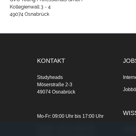
Kollegienwall 3 - 4
49074 Osnabrück
KONTAKT
JOB
Studyheads
Intern
Möserstraße 2-3
Jobbö
49074 Osnabrück
WIS
Mo-Fr: 09:00 Uhr bis 17:00 Uhr
Telefon:
+49 541 3303-268
Joble
Telefax:
+49 541 3303-102