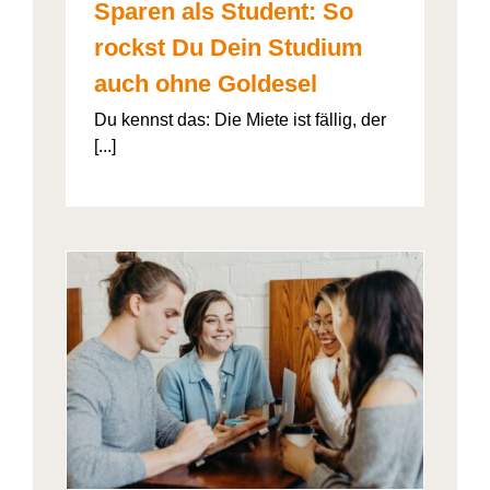
Sparen als Student: So
rockst Du Dein Studium
auch ohne Goldesel
Du kennst das: Die Miete ist fällig, der
[...]
026“
artner