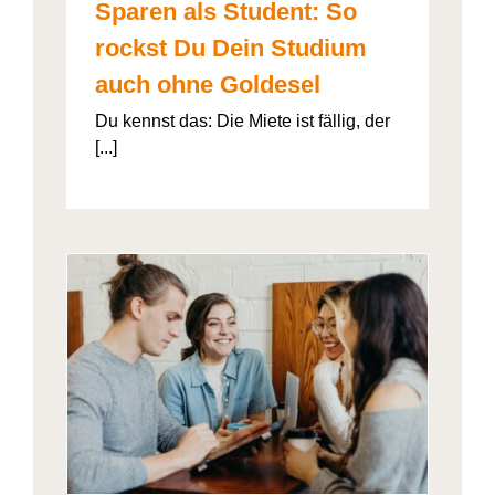
Sparen als Student: So
rockst Du Dein Studium
auch ohne Goldesel
Du kennst das: Die Miete ist fällig, der
[...]
026“
artner