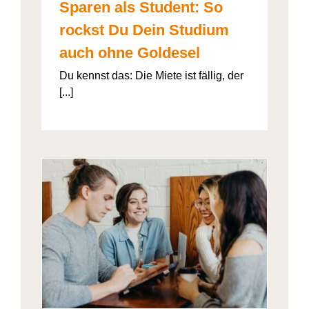
Sparen als Student: So
rockst Du Dein Studium
auch ohne Goldesel
Du kennst das: Die Miete ist fällig, der
[...]
026“
artner