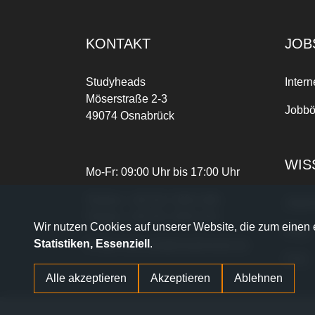
KONTAKT
JOB
Studyheads
Intern
Möserstraße 2-3
Jobbö
49074 Osnabrück
WIS
Mo-Fr: 09:00 Uhr bis 17:00 Uhr
Telefon:
+49 541 3303-268
Joble
Telefax:
+49 541 3303-102
Wir nutzen Cookies auf unserer Website, die zum einen e
Blog
Statistiken, Essenziell
.
E-Mail:
dein.job@studyheads.de
FAQ
Alle akzeptieren
Akzeptieren
Ablehnen