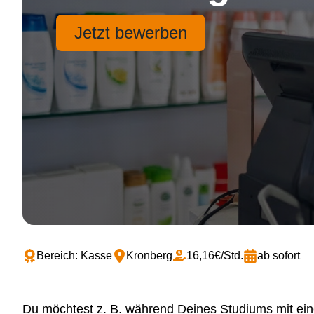
Jetzt bewerben
Bereich: Kasse
Kronberg
16,16€/Std.
ab sofort
Du möchtest z. B. während Deines Studiums mit ei