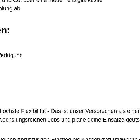
und Co. über eine moderne Digitalkasse
hlung ab
en:
Verfügung
te Flexibilität - Das ist unser Versprechen als einer 
chslungsreichen Jobs und plane deine Einsätze deutsch
inen Anruf für den Einstieg als Kassenkraft (m/w/d) in 