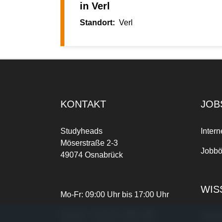
in Verl
Verl
KONTAKT
JOB
Studyheads
Intern
Möserstraße 2-3
Jobbö
49074 Osnabrück
WIS
Mo-Fr: 09:00 Uhr bis 17:00 Uhr
Telefon:
+49 541 3303-268
Joble