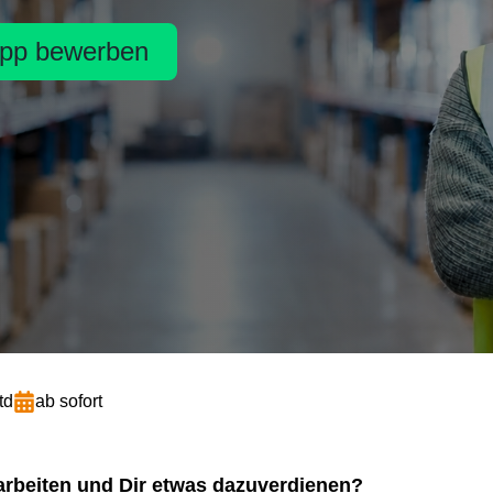
pp bewerben
td
ab sofort
arbeiten und Dir etwas dazuverdienen?