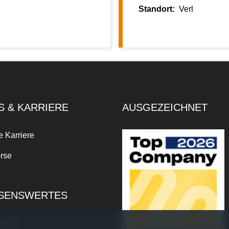
Verl
S & KARRIERE
AUSGEZEICHNET
e Karriere
rse
SENSWERTES
xikon