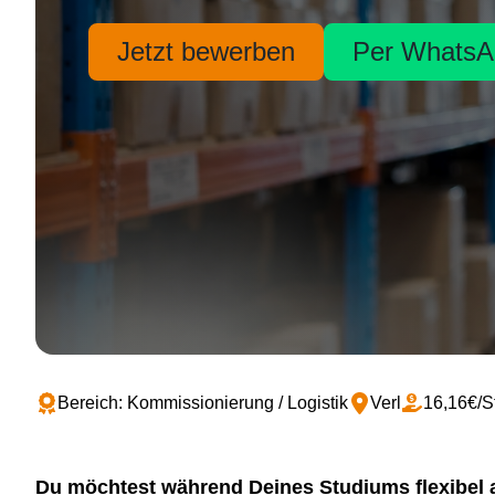
Jetzt bewerben
Per WhatsA
Bereich: Kommissionierung / Logistik
Verl
16,16€/S
Du möchtest während Deines Studiums flexibel 