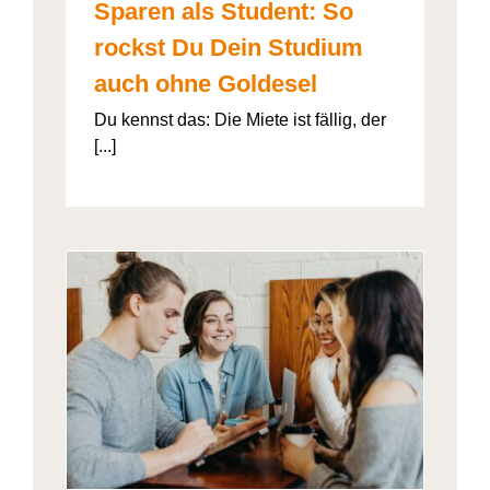
Sparen als Student: So
rockst Du Dein Studium
auch ohne Goldesel
Du kennst das: Die Miete ist fällig, der
[...]
026“
artner