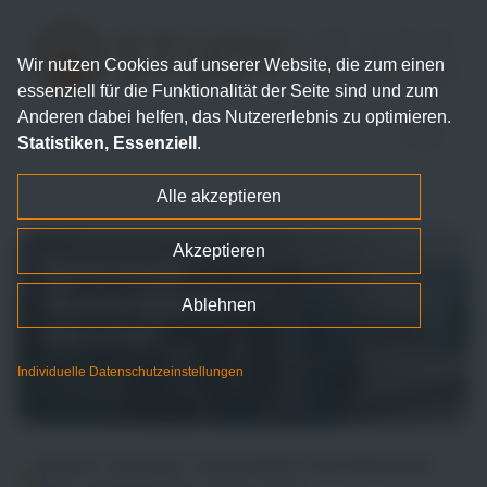
Skip
to
content
Wir nutzen Cookies auf unserer Website, die zum einen
essenziell für die Funktionalität der Seite sind und zum
Anderen dabei helfen, das Nutzererlebnis zu optimieren.
Go to...
Statistiken, Essenziell
.
Alle akzeptieren
Akzeptieren
Spannende
Studentenjobs in
Ablehnen
München
Individuelle Datenschutzeinstellungen
Bereich: Sonstiges, Verkaufshilfe/ Shop-Mitarbeiter,