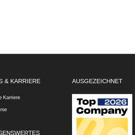
S & KARRIERE
AUSGEZEICHNET
e Karriere
rse
SENSWERTES