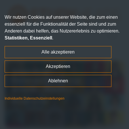
Skip
to
content
Wir nutzen Cookies auf unserer Website, die zum einen
essenziell für die Funktionalität der Seite sind und zum
Anderen dabei helfen, das Nutzererlebnis zu optimieren.
Go to...
Statistiken, Essenziell
.
Alle akzeptieren
Akzeptieren
Servicekraft /
Reisendenbetreuung
Ablehnen
(m/w/d) – Bahnhof
Individuelle Datenschutzeinstellungen
Rosenheim