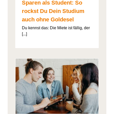
Sparen als Student: So
rockst Du Dein Studium
auch ohne Goldesel
Du kennst das: Die Miete ist fällig, der
[...]
026“
artner