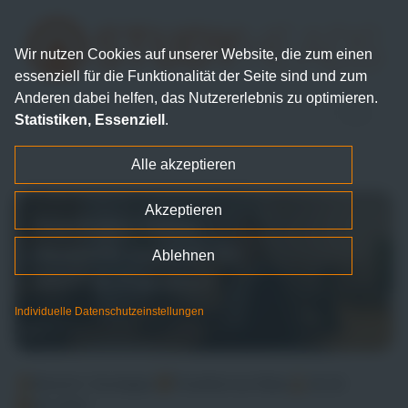
Skip
to
content
Wir nutzen Cookies auf unserer Website, die zum einen
essenziell für die Funktionalität der Seite sind und zum
Anderen dabei helfen, das Nutzererlebnis zu optimieren.
Go to...
Statistiken, Essenziell
.
Alle akzeptieren
Akzeptieren
Kaufmännische
Aushilfe (m/w/d) für
Ablehnen
SIXT in Frankfurt
Individuelle Datenschutzeinstellungen
Bereich: Sonstiges
Frankfurt am Main
16,16
ab sofort