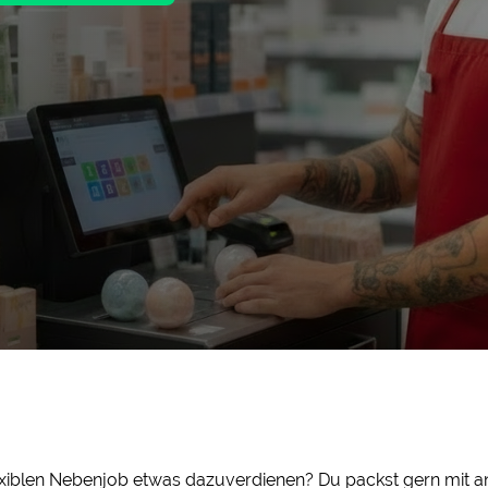
iblen Nebenjob etwas dazuverdienen? Du packst gern mit an 