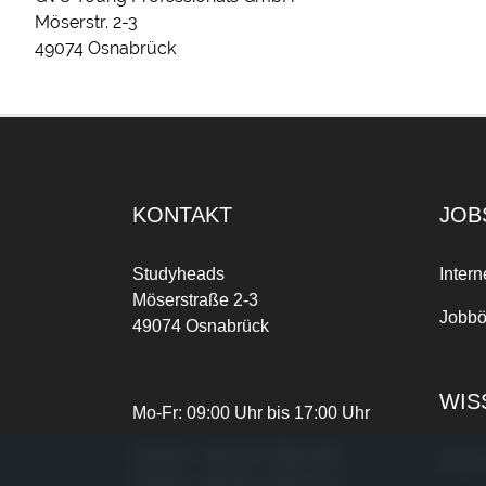
Möserstr. 2-3
49074 Osnabrück
KONTAKT
JOB
Studyheads
Intern
Möserstraße 2-3
Jobbö
49074 Osnabrück
WIS
Mo-Fr: 09:00 Uhr bis 17:00 Uhr
Telefon:
+49 541 3303-268
Joble
Telefax:
+49 541 3303-102