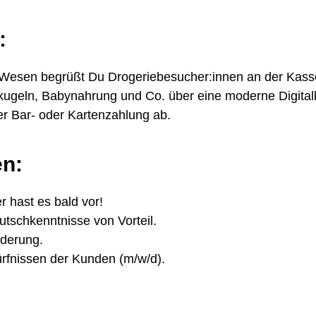
:
 Wesen begrüßt Du Drogeriebesucher:innen an der Kass
geln, Babynahrung und Co. über eine moderne Digital
er Bar- oder Kartenzahlung ab.
en:
r hast es bald vor!
tschkenntnisse von Vorteil.
rderung.
dürfnissen der Kunden (m/w/d).