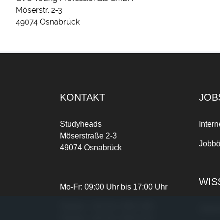
Möserstr. 2-3
49074 Osnabrück
KONTAKT
JOB
Studyheads
Intern
Möserstraße 2-3
Jobbö
49074 Osnabrück
WIS
Mo-Fr: 09:00 Uhr bis 17:00 Uhr
Telefon:
+49 541 3303-268
Joble
Telefax:
+49 541 3303-102