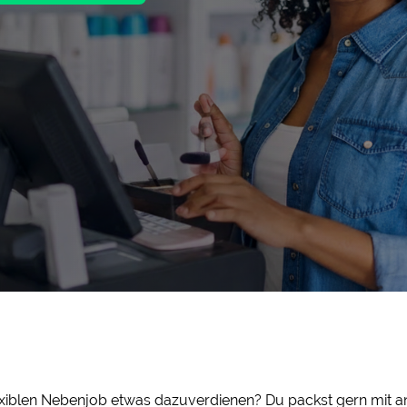
iblen Nebenjob etwas dazuverdienen? Du packst gern mit an 