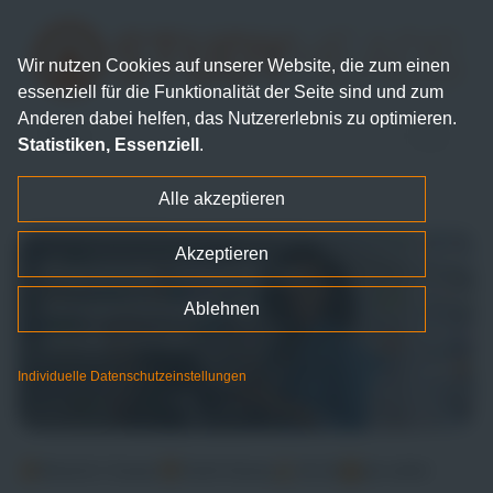
Skip
to
content
Wir nutzen Cookies auf unserer Website, die zum einen
essenziell für die Funktionalität der Seite sind und zum
Anderen dabei helfen, das Nutzererlebnis zu optimieren.
Go to...
Statistiken, Essenziell
.
Alle akzeptieren
Akzeptieren
Kassierer (m/w/d) im
Drogeriemarkt in
Ablehnen
Groß-Gerau
Individuelle Datenschutzeinstellungen
Bereich: Kasse
Groß-Gerau
16,16
ab sofort