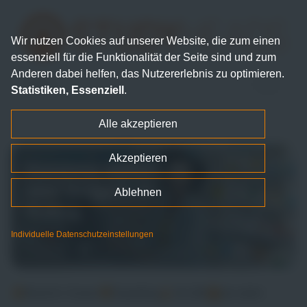
Skip
to
content
Wir nutzen Cookies auf unserer Website, die zum einen
essenziell für die Funktionalität der Seite sind und zum
Anderen dabei helfen, das Nutzererlebnis zu optimieren.
Go to...
Statistiken, Essenziell
.
Alle akzeptieren
Akzeptieren
Kassierer (m/w/d) für
eine Drogerie in
Ablehnen
Erding
Individuelle Datenschutzeinstellungen
Bereich: Kasse
Ergolding
16,16€
ab sofort