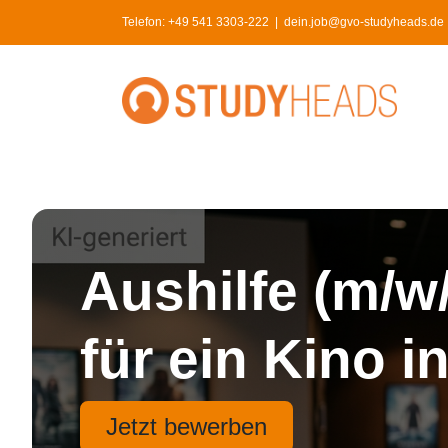
Skip
Telefon:
+49 541 3303-222
|
dein.job@gvo-studyheads.de | 
to
content
Aushilfe (m/w
für ein Kino 
Jetzt bewerben