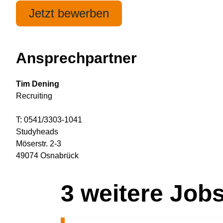
Jetzt bewerben
Ansprechpartner
Tim Dening
Recruiting
T: 0541/3303-1041
Studyheads
Möserstr. 2-3
49074 Osnabrück
3
weitere Job