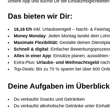
unsere App und suchst Dir die Einsatzmöglichkeiten 
Das bieten wir Dir:
16,16 €/h
inkl. Urlaubsentgelt – Nacht- & Feierta
Money Monday
: Jeden Montag landet dein Loh
Maximale Flexibilität:
Gestalte deinen Dienstplan
Schnell & digital
: Einfacher Bewerbungsprozess –
Alles in einer App
: Einsätze planen, auswählen 
Extra-Plus:
Urlaubs- und Weihnachtsgeld
nach 
Top-Deals: Bis zu 70 % sparen bei über 600 Onl
Deine Aufgaben im Überblick
Du verkaufst Snacks und Getränken
Du verkaufst alkoholische Getränke unter Einha