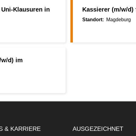
 Uni-Klausuren in
Kassierer (m/w/d)
Magdeburg
/w/d) im
S & KARRIERE
AUSGEZEICHNET