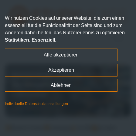
Skip
to
content
Wir nutzen Cookies auf unserer Website, die zum einen
essenziell für die Funktionalität der Seite sind und zum
Anderen dabei helfen, das Nutzererlebnis zu optimieren.
Go to...
Statistiken, Essenziell
.
Alle akzeptieren
Akzeptieren
Kassenkraft (m/w/d)
für Drogerie in
Ablehnen
Löhnberg
Individuelle Datenschutzeinstellungen
Bereich: Kasse
Löhnberg
16,16€
ab sofort