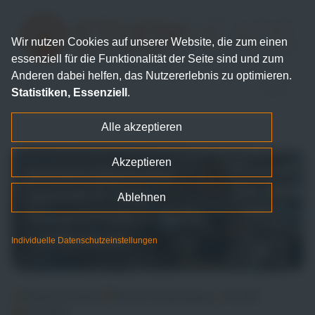
Skip
to
content
Wir nutzen Cookies auf unserer Website, die zum einen
essenziell für die Funktionalität der Seite sind und zum
Anderen dabei helfen, das Nutzererlebnis zu optimieren.
Go to...
Statistiken, Essenziell
.
Alle akzeptieren
Akzeptieren
Kassenmitarbeiter
(m/w/d) in einer
Ablehnen
Drogeriekette in Berlin
Lichtenberg
Individuelle Datenschutzeinstellungen
Bereich: Kasse
Berlin-Lichtenberg
16,16€
ab sofort