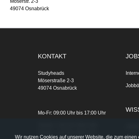
Möserstr. 2-3
49074 Osnabrück
KONTAKT
JOB
Studyheads
Intern
Möserstraße 2-3
Jobbö
49074 Osnabrück
WIS
Mo-Fr: 09:00 Uhr bis 17:00 Uhr
Telefon:
+49 541 3303-268
Joble
Telefax:
+49 541 3303-102
Wir nutzen Cookies auf unserer Website, die zum einen e
Blog