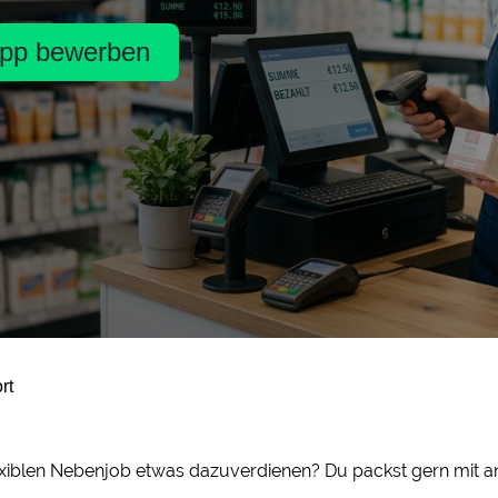
pp bewerben
rt
iblen Nebenjob etwas dazuverdienen? Du packst gern mit an 