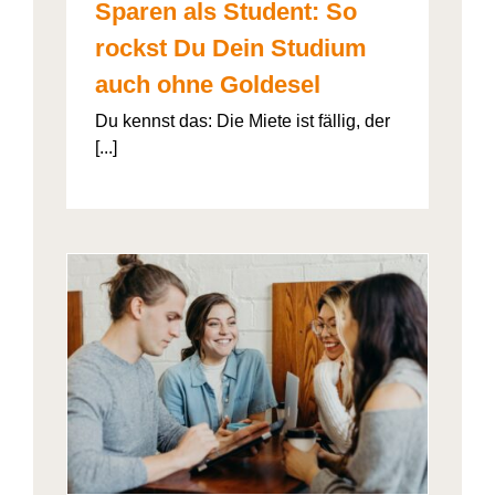
Sparen als Student: So
rockst Du Dein Studium
auch ohne Goldesel
Du kennst das: Die Miete ist fällig, der
[...]
026“
artner