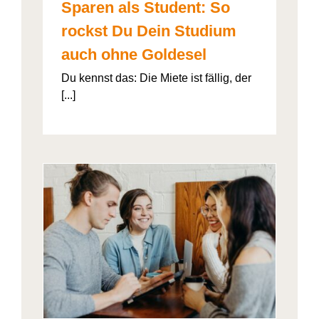
Sparen als Student: So
rockst Du Dein Studium
auch ohne Goldesel
Du kennst das: Die Miete ist fällig, der
[...]
026“
artner