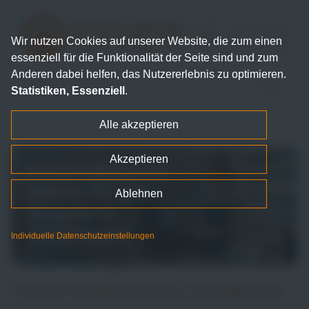
Skip
to
content
Wir nutzen Cookies auf unserer Website, die zum einen
essenziell für die Funktionalität der Seite sind und zum
Anderen dabei helfen, das Nutzererlebnis zu optimieren.
Go to...
Statistiken, Essenziell
.
Alle akzeptieren
Akzeptieren
Kassenmitarbeiter
(m/w/d) für eine
Ablehnen
Drogerie in
Ichenhausen
Individuelle Datenschutzeinstellungen
Bereich: Kasse
Ichenhausen
16,16€
ab sofort