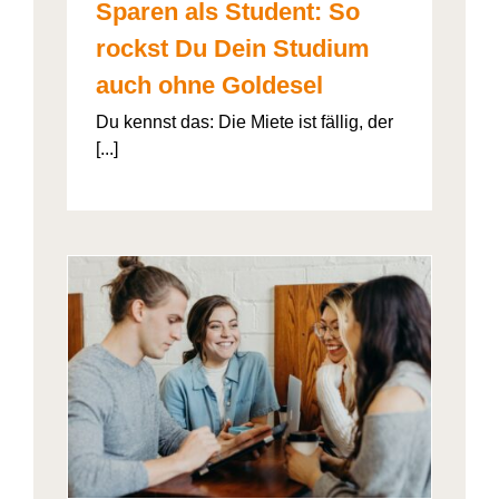
Sparen als Student: So
rockst Du Dein Studium
auch ohne Goldesel
Du kennst das: Die Miete ist fällig, der
[...]
026“
artner