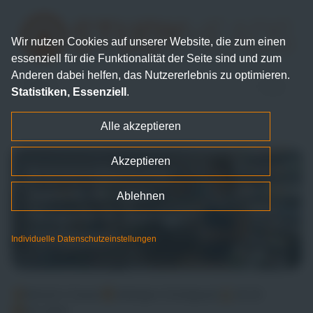
Skip
to
content
Wir nutzen Cookies auf unserer Website, die zum einen
essenziell für die Funktionalität der Seite sind und zum
Anderen dabei helfen, das Nutzererlebnis zu optimieren.
Go to...
Statistiken, Essenziell
.
Alle akzeptieren
Akzeptieren
Kassenmitarbeiter
(m/w/d) für eine
Ablehnen
Drogerie in Jettingen-
Scheppach
Individuelle Datenschutzeinstellungen
Bereich: Kasse
Jettingen-Scheppach
16,16
ab sofort