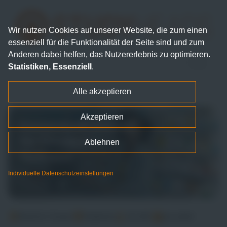
Skip
to
content
Wir nutzen Cookies auf unserer Website, die zum einen
essenziell für die Funktionalität der Seite sind und zum
Anderen dabei helfen, das Nutzererlebnis zu optimieren.
Go to...
Statistiken, Essenziell
.
Alle akzeptieren
Akzeptieren
Kassenkraft (m/w/d)
für Drogerie in
Ablehnen
Nattheim
Individuelle Datenschutzeinstellungen
Bereich: Kasse
Nattheim
16,16€
ab sofort