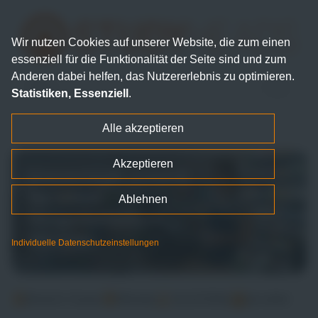
Skip
to
content
Wir nutzen Cookies auf unserer Website, die zum einen
essenziell für die Funktionalität der Seite sind und zum
Anderen dabei helfen, das Nutzererlebnis zu optimieren.
Go to...
Statistiken, Essenziell
.
Alle akzeptieren
Akzeptieren
Kassenkraft (m/w/d)
für einen
Ablehnen
Drogeriemarkt in
Münster
Individuelle Datenschutzeinstellungen
Bereich: Kasse
Münster
16,16 €/Std.
ab sofort