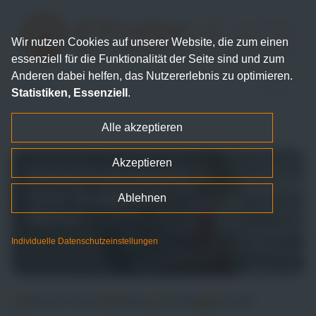
Skip
to
content
Wir nutzen Cookies auf unserer Website, die zum einen
essenziell für die Funktionalität der Seite sind und zum
Anderen dabei helfen, das Nutzererlebnis zu optimieren.
Go to...
Statistiken, Essenziell
.
Alle akzeptieren
Akzeptieren
Kassenkraft (m/w/d) in
einer Drogerie in
Ablehnen
Werne
Individuelle Datenschutzeinstellungen
Bereich: Kasse
Werne
16,16€
ab sofort