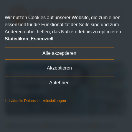
Skip
to
content
Wir nutzen Cookies auf unserer Website, die zum einen
essenziell für die Funktionalität der Seite sind und zum
Anderen dabei helfen, das Nutzererlebnis zu optimieren.
Go to...
Statistiken, Essenziell
.
Alle akzeptieren
Akzeptieren
Kassenkraft (m/w/d)
für eine Drogerie in
Ablehnen
Wedemark
Individuelle Datenschutzeinstellungen
Bereich: Kasse
Wedemark
16,16€
ab sofort