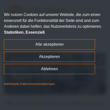
Skip
to
content
Wir nutzen Cookies auf unserer Website, die zum einen
essenziell für die Funktionalität der Seite sind und zum
Anderen dabei helfen, das Nutzererlebnis zu optimieren.
Go to...
Statistiken, Essenziell
.
Alle akzeptieren
Akzeptieren
Kassenmitarbeiter
(m/w/d) in einer
Ablehnen
Drogerie in Oldenburg
Individuelle Datenschutzeinstellungen
Bereich: Kasse
Oldenburg
16,16€/Std.
ab sofort