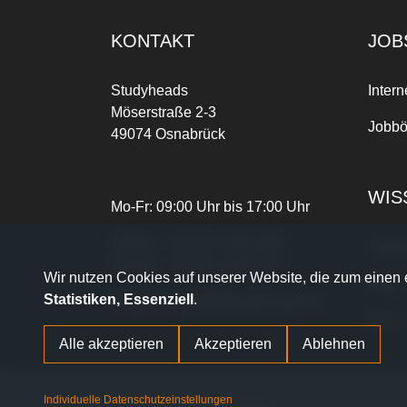
KONTAKT
JOB
Studyheads
Intern
Möserstraße 2-3
Jobbö
49074 Osnabrück
WIS
Mo-Fr: 09:00 Uhr bis 17:00 Uhr
Telefon:
+49 541 3303-268
Joble
Telefax:
+49 541 3303-102
Wir nutzen Cookies auf unserer Website, die zum einen e
Blog
Statistiken, Essenziell
.
E-Mail:
dein.job@studyheads.de
FAQ
Alle akzeptieren
Akzeptieren
Ablehnen
Individuelle Datenschutzeinstellungen