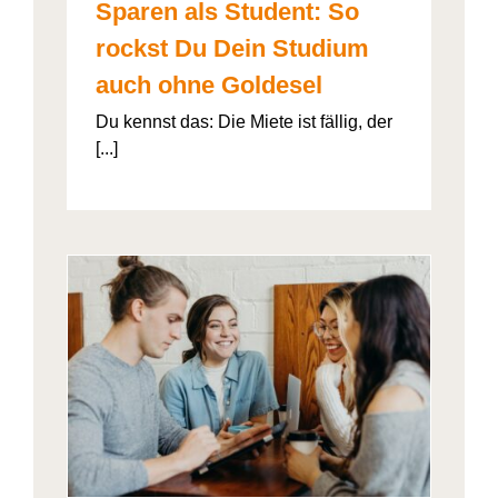
Sparen als Student: So
rockst Du Dein Studium
auch ohne Goldesel
Du kennst das: Die Miete ist fällig, der
[...]
026“
artner