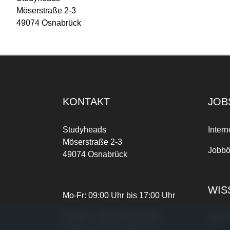
Möserstraße 2-3
49074 Osnabrück
KONTAKT
JOB
Studyheads
Intern
Möserstraße 2-3
Jobbö
49074 Osnabrück
WIS
Mo-Fr: 09:00 Uhr bis 17:00 Uhr
Telefon:
+49 541 3303-268
Joble
Telefax:
+49 541 3303-102