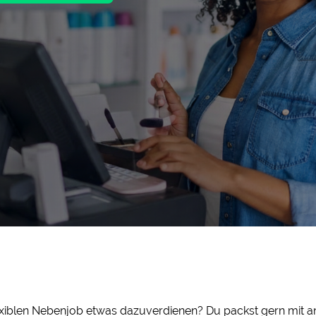
iblen Nebenjob etwas dazuverdienen? Du packst gern mit an 