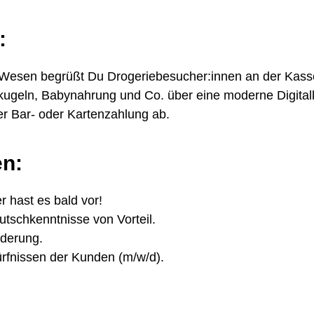
:
 Wesen begrüßt Du Drogeriebesucher:innen an der Kass
geln, Babynahrung und Co. über eine moderne Digital
er Bar- oder Kartenzahlung ab.
en:
r hast es bald vor!
tschkenntnisse von Vorteil.
rderung.
dürfnissen der Kunden (m/w/d).