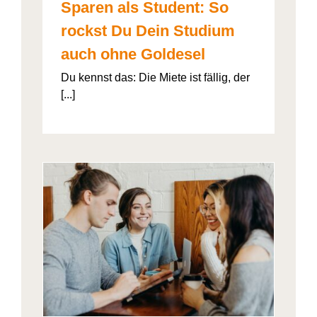
Sparen als Student: So
rockst Du Dein Studium
auch ohne Goldesel
Du kennst das: Die Miete ist fällig, der
[...]
026“
artner